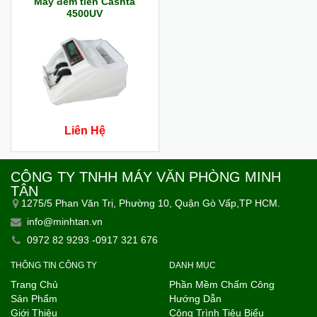
Máy đếm tiền Cashta
4500UV
Liên Hệ
CÔNG TY TNHH MÁY VĂN PHÒNG MINH
TÂN
1275/5 Phan Văn Trị, Phường 10, Quận Gò Vấp,TP HCM.
info@minhtan.vn
0972 82 9293 -0917 321 676
THÔNG TIN CÔNG TY
DANH MỤC
Trang Chủ
Phần Mềm Chấm Công
Sản Phẩm
Hướng Dẫn
Giới Thiệu
Công Trình Tiêu Biểu